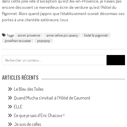
dans cette jolie ville d'exception qu’est Aix-en-Provence, je n’avais pas
encore découvert ce merveilleux écrin de verdure qu’est l’Hôtel du
Pigonnet. Alors quand j’appris que l’établissement ouvrait désormais ses
portes à une clientèle extérieure, tous
Taggé
aix en provence
anne celine pic savary
hotel le pigonnet
jonathan soucasse
popopop
Search
for:
ARTICLES RÉCENTS
Le Bleu des Toiles
Quand Mucha s’invitait à l’Hôtel de Caumont
ELLE
Ce que je sais d’Eric Chacour !
Je suis de celles