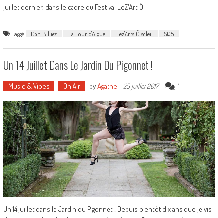
juillet dernier, dans le cadre du Festival LeZ'Art Ô
Taggé
Don Billiez
La Tour d'Aigue
Lez'Arts Ô soleil
SQ5
Un 14 Juillet Dans Le Jardin Du Pigonnet !
Music & Vibes
On Air
by
Agathe
-
1
25 juillet 2017
Un 14 juillet dans le Jardin du Pigonnet ! Depuis bientôt dix ans que je vis