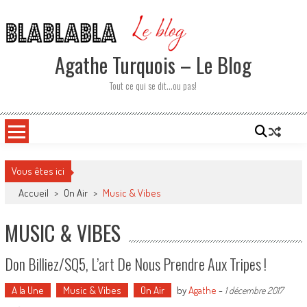
Skip
to
content
Agathe Turquois – Le Blog
Tout ce qui se dit…ou pas!
Vous êtes ici
Accueil
>
On Air
>
Music & Vibes
MUSIC & VIBES
Don Billiez/SQ5, L’art De Nous Prendre Aux Tripes !
A la Une
Music & Vibes
On Air
by
Agathe
-
1 décembre 2017