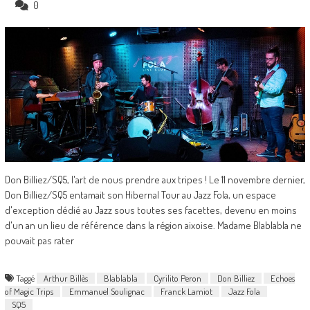
0
Don Billiez/SQ5, l'art de nous prendre aux tripes ! Le 11 novembre dernier,
Don Billiez/SQ5 entamait son Hibernal Tour au Jazz Fola, un espace
d'exception dédié au Jazz sous toutes ses facettes, devenu en moins
d'un an un lieu de référence dans la région aixoise. Madame Blablabla ne
pouvait pas rater
Taggé
Arthur Billès
Blablabla
Cyrilito Peron
Don Billiez
Echoes
of Magic Trips
Emmanuel Soulignac
Franck Lamiot
Jazz Fola
SQ5