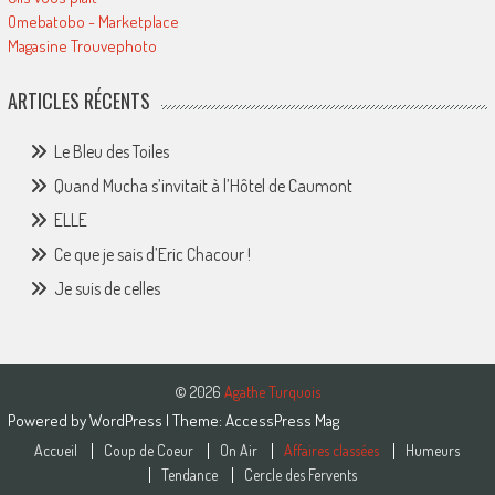
Omebatobo - Marketplace
Magasine Trouvephoto
ARTICLES RÉCENTS
Le Bleu des Toiles
Quand Mucha s’invitait à l’Hôtel de Caumont
ELLE
Ce que je sais d’Eric Chacour !
Je suis de celles
© 2026
Agathe Turquois
Powered by
WordPress
| Theme:
AccessPress Mag
Accueil
Coup de Coeur
On Air
Affaires classées
Humeurs
Tendance
Cercle des Fervents