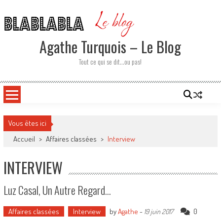
Skip
to
content
Agathe Turquois – Le Blog
Tout ce qui se dit…ou pas!
Vous êtes ici
Accueil
>
Affaires classées
>
Interview
INTERVIEW
Luz Casal, Un Autre Regard…
Affaires classées
Interview
by
Agathe
-
0
19 juin 2017