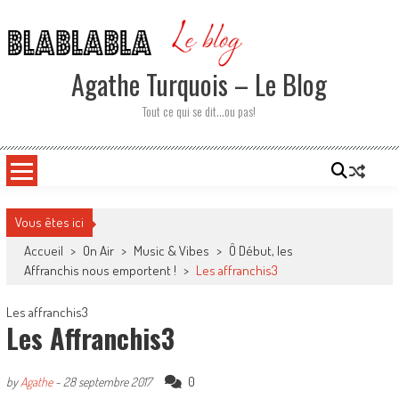
Skip
to
content
Agathe Turquois – Le Blog
Tout ce qui se dit…ou pas!
Vous êtes ici
Accueil
>
On Air
>
Music & Vibes
>
Ô Début, les
Affranchis nous emportent !
>
Les affranchis3
Les affranchis3
Les Affranchis3
0
by
Agathe
-
28 septembre 2017