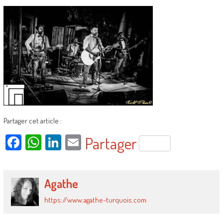
Partager cet article :
Facebook
WhatsApp
LinkedIn
Email
Partager
Agathe
https://www.agathe-turquois.com