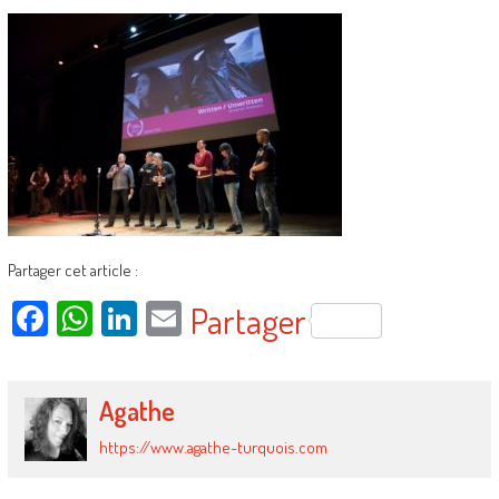
Partager cet article :
Facebook
WhatsApp
LinkedIn
Email
Partager
Agathe
https://www.agathe-turquois.com