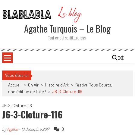
Skip
to
content
Agathe Turquois – Le Blog
Tout ce qui se dit…ou pas!
Vous êtes ici
Accueil
>
On Air
>
Histoire d'Art
>
Festival Tous Courts,
une édition de folie !
>
J6-3-Cloture-116
J6-3-Cloture-116
J6-3-Cloture-116
0
by
Agathe
-
13 décembre 2017