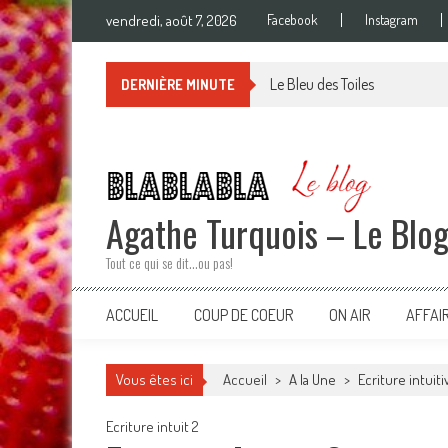
Skip
vendredi, août 7, 2026
Facebook
Instagram
to
content
Le Bleu des Toiles
DERNIÈRE MINUTE
Agathe Turquois – Le Blo
Tout ce qui se dit…ou pas!
ACCUEIL
COUP DE COEUR
ON AIR
AFFAI
Vous êtes ici
Accueil
>
A la Une
>
Ecriture intuiti
Ecriture intuit 2