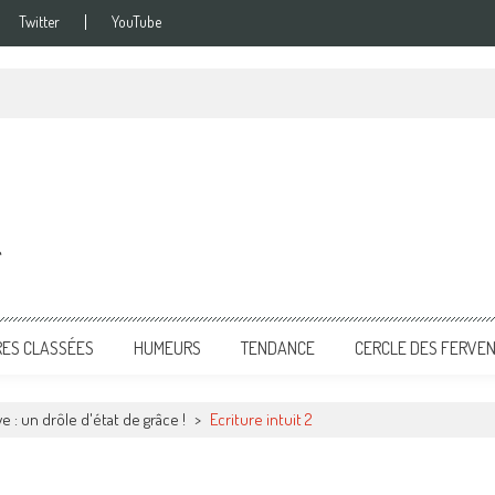
Twitter
YouTube
g
RES CLASSÉES
HUMEURS
TENDANCE
CERCLE DES FERVE
ve : un drôle d'état de grâce !
>
Ecriture intuit 2