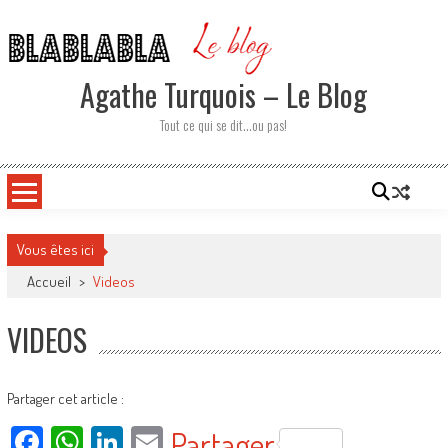
Skip
to
content
Agathe Turquois – Le Blog
Tout ce qui se dit…ou pas!
Vous êtes ici
Accueil
>
Videos
VIDEOS
Partager cet article :
Facebook
WhatsApp
LinkedIn
Email
Partager