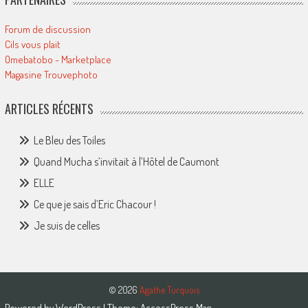
Forum de discussion
Cils vous plait
Omebatobo - Marketplace
Magasine Trouvephoto
ARTICLES RÉCENTS
Le Bleu des Toiles
Quand Mucha s’invitait à l’Hôtel de Caumont
ELLE
Ce que je sais d’Eric Chacour !
Je suis de celles
© 2026
Agathe Turquois
Powered by
WordPress
| Theme:
AccessPress Mag