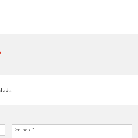
m
lle des