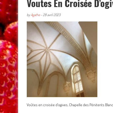
Voutes En Croisée D’ogi
by
Agathe
-
28 avril 2023
Voûtes en croisée d’ogives, Chapelle des Pénitents Blan