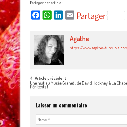
Partager cet article :
Facebook
WhatsApp
LinkedIn
Email
Partager
Agathe
https://www.agathe-turquois.co
Post
Article précédent
Une nuit au Musée Granet : de David Hockney à La Chape
Pénitents !
navigation
Laisser un commentaire