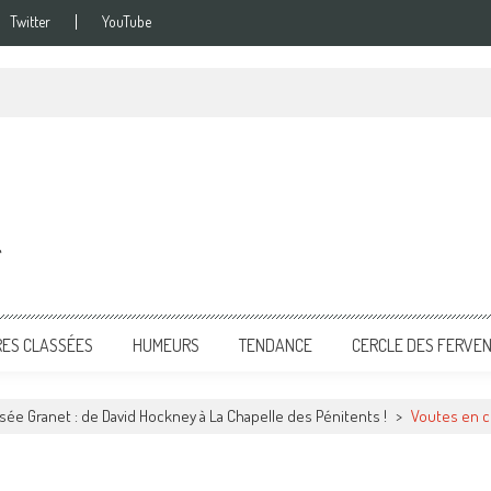
Twitter
YouTube
g
RES CLASSÉES
HUMEURS
TENDANCE
CERCLE DES FERVE
sée Granet : de David Hockney à La Chapelle des Pénitents !
>
Voutes en c