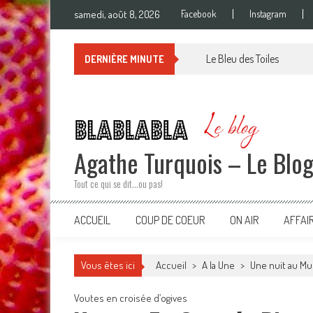
Skip
samedi, août 8, 2026
Facebook
Instagram
to
content
Le Bleu des Toiles
DERNIÈRE MINUTE
Agathe Turquois – Le Blo
Tout ce qui se dit…ou pas!
ACCUEIL
COUP DE COEUR
ON AIR
AFFAI
Vous êtes ici
Accueil
>
A la Une
>
Une nuit au Mu
Voutes en croisée d’ogives