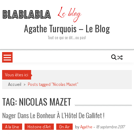
Skip
to
content
Agathe Turquois – Le Blog
Tout ce qui se dit…ou pas!
Vous êtes ici
Accueil
>
Posts tagged "Nicolas Mazet"
TAG: NICOLAS MAZET
Nager Dans Le Bonheur À L’Hôtel De Gallifet !
A la Une
Histoire d'Art
On Air
by
Agathe
-
18 septembre 2017