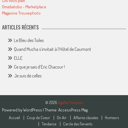
Cils vous plait
Omebatobo - Marketplace
Magasine Trouvephoto
ARTICLES RÉCENTS
Le Bleu des Toiles
Quand Mucha s’invitait à l’Hôtel de Caumont
ELLE
Ce que je sais d’Eric Chacour !
Je suis de celles
© 2026
Agathe Turquois
Powered by
WordPress
| Theme:
AccessPress Mag
Accueil
Coup de Coeur
On Air
Affaires classées
Humeurs
Tendance
Cercle des Fervents