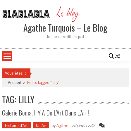
Skip
to
content
Agathe Turquois – Le Blog
Tout ce qui se dit…ou pas!
Vous êtes ici
Accueil
>
Posts tagged "Lilly"
TAG: LILLY
Galerie Boma, Il Y A De L’Art Dans L’Air !
Histoire d'Art
On Air
by
Agathe
-
1
20 janvier 2017