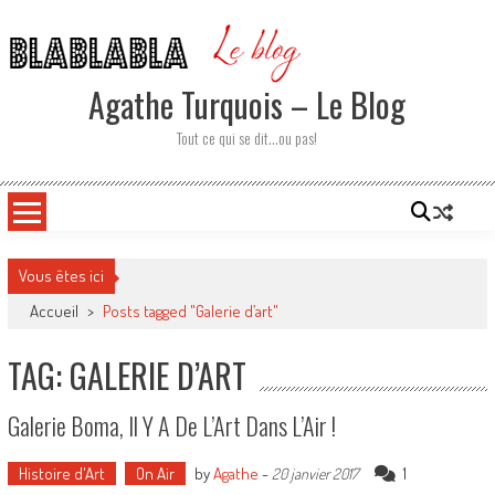
Skip
to
content
Agathe Turquois – Le Blog
Tout ce qui se dit…ou pas!
Vous êtes ici
Accueil
>
Posts tagged "Galerie d’art"
TAG: GALERIE D’ART
Galerie Boma, Il Y A De L’Art Dans L’Air !
Histoire d'Art
On Air
by
Agathe
-
1
20 janvier 2017