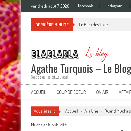
Skip
vendredi, août 7, 2026
Facebook
Instagram
to
content
Le Bleu des Toiles
DERNIÈRE MINUTE
Agathe Turquois – Le Blo
Tout ce qui se dit…ou pas!
ACCUEIL
COUP DE COEUR
ON AIR
AFFAI
Vous êtes ici
Accueil
>
A la Une
>
Quand Mucha s’i
Mucha et la publicité