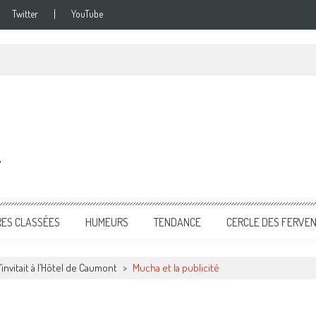
Twitter
YouTube
g
RES CLASSÉES
HUMEURS
TENDANCE
CERCLE DES FERVE
nvitait à l’Hôtel de Caumont
>
Mucha et la publicité