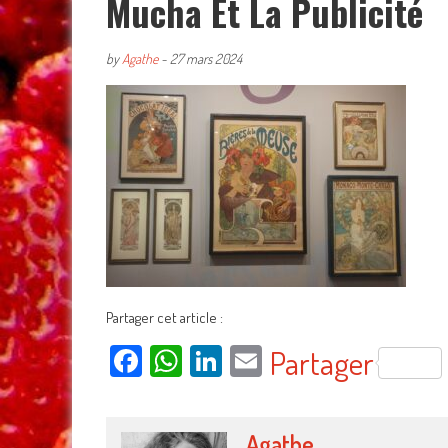
Mucha Et La Publicité
by
Agathe
-
27 mars 2024
Partager cet article :
Facebook
WhatsApp
LinkedIn
Email
Partager
Agathe