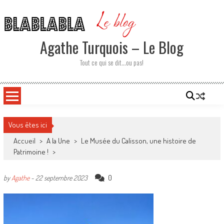
Skip
to
content
Agathe Turquois – Le Blog
Tout ce qui se dit…ou pas!
Vous êtes ici
Accueil
>
A la Une
>
Le Musée du Calisson, une histoire de
Patrimoine !
>
0
by
Agathe
-
22 septembre 2023