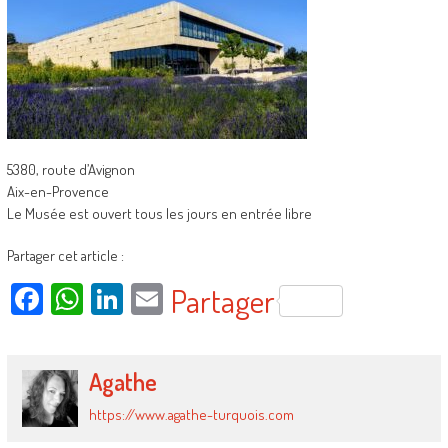
5380, route d’Avignon
Aix-en-Provence
Le Musée est ouvert tous les jours en entrée libre
Partager cet article :
Facebook
WhatsApp
LinkedIn
Email
Partager
Agathe
https://www.agathe-turquois.com